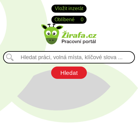
Vložit inzerát
Oblíbené
0