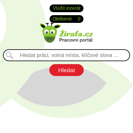
Vložit inzerát
Oblíbené
0