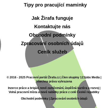
Tipy pro pracující maminky
Jak Žirafa funguje
Kontaktujte nás
Obchodní podmínky
Zpracování osobních údajů
Ceník služeb
© 2016 - 2025 Pracovní portál Žirafa.cz | člen skupiny 123jobs Media |
Všechna práva vyhrazena
Inzerce práce a brigád, nové zaměstnání, úspěšná kariéra a rozvoj |
Volná pracovní místa a nové nabídky práce z celé České republiky
Obchodní podmínky
|
Zpracování osobních údajů