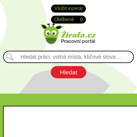
Vložit inzerát
Oblíbené
0