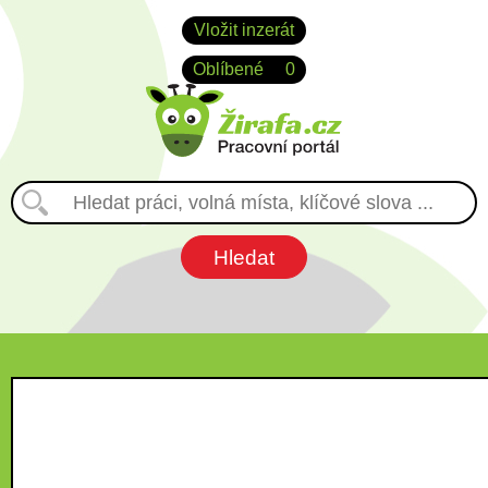
Vložit inzerát
Oblíbené
0