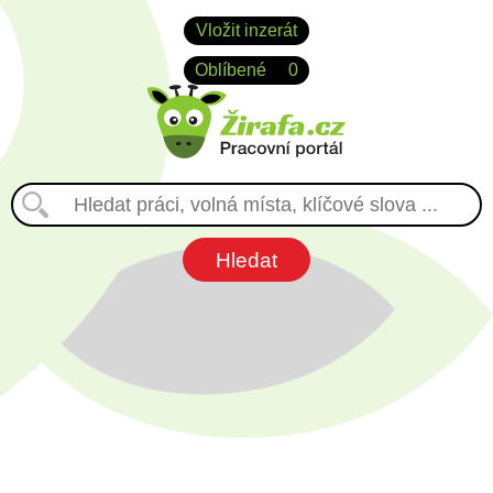
Vložit inzerát
Oblíbené
0