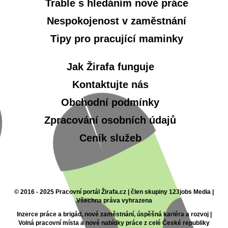
Trable s hledáním nové práce
Nespokojenost v zaměstnání
Tipy pro pracující maminky
Jak Žirafa funguje
Kontaktujte nás
Obchodní podmínky
Zpracování osobních údajů
Ceník služeb
© 2016 - 2025 Pracovní portál Žirafa.cz | člen skupiny 123jobs Media |
Všechna práva vyhrazena
Inzerce práce a brigád, nové zaměstnání, úspěšná kariéra a rozvoj |
Volná pracovní místa a nové nabídky práce z celé České republiky