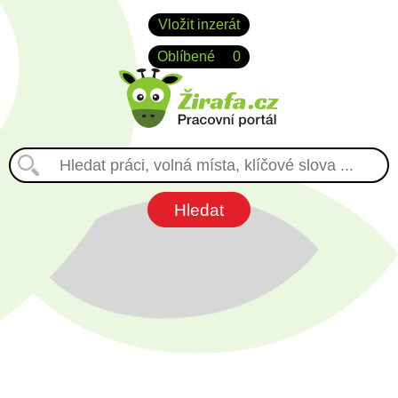
Vložit inzerát
Oblíbené
0