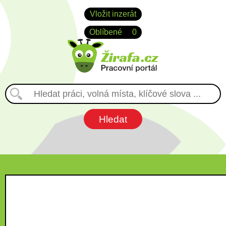
Vložit inzerát
Oblíbené
0