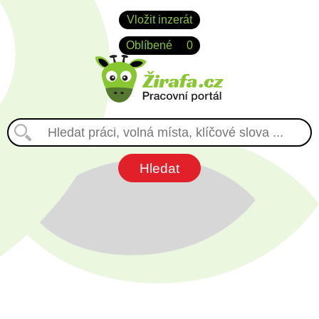
Vložit inzerát
Oblíbené
0