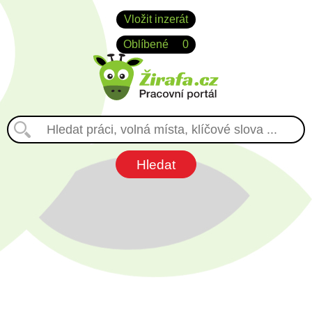
Vložit inzerát
Oblíbené
0