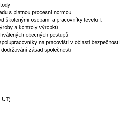
etody
ladu s platnou procesní normou
ad školenými osobami a pracovníky levelu I.
výroby a kontroly výrobků
chválených obecných postupů
 spolupracovníky na pracovišti v oblasti bezpečnosti
 dodržování zásad společnosti
, UT)