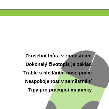
Zkušební lhůta v zaměstnání
Dokonalý životopis je základ
Trable s hledáním nové práce
Nespokojenost v zaměstnání
Tipy pro pracující maminky