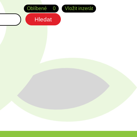
Oblíbené
0
Vložit inzerát