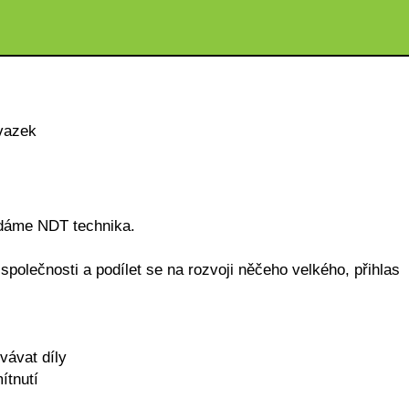
vazek
dáme NDT technika.
polečnosti a podílet se na rozvoji něčeho velkého, přihlas
vávat díly
ítnutí