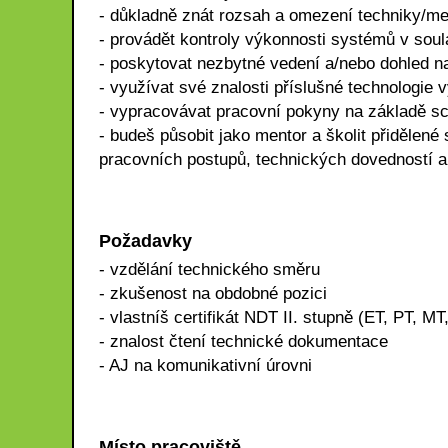
- důkladně znát rozsah a omezení techniky/m
- provádět kontroly výkonnosti systémů v sou
- poskytovat nezbytné vedení a/nebo dohled n
- využívat své znalosti příslušné technologie 
- vypracovávat pracovní pokyny na základě s
- budeš působit jako mentor a školit přidělené
pracovních postupů, technických dovedností a
Požadavky
- vzdělání technického směru
- zkušenost na obdobné pozici
- vlastníš certifikát NDT II. stupně (ET, PT, MT
- znalost čtení technické dokumentace
- AJ na komunikativní úrovni
Místo pracoviště