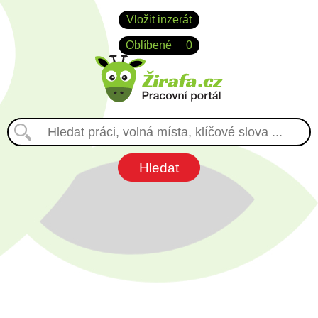
Vložit inzerát
Oblíbené
0