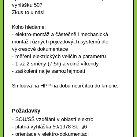
vyhlášku 50?
Zkus to u nás!
Koho hledáme:
- elektro-montáž a částečně i mechanická
montáž různých pojezdových systémů dle
výkresové dokumentace
- měření elektrických veličin a parametrů
- 1 až 2 směny (7,5h) a volné víkendy
- zaškolení na je samozřejmostí
Smlouva na HPP na dobu neurčitou do kmene.
Požadavky
- SOU/SŠ vzdělání v oblasti elektro
- platná vyhláška 50/1978 Sb. §6
- orientace v elektro-dokumentaci