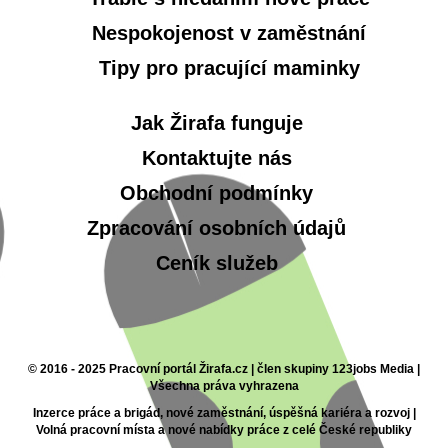
Nespokojenost v zaměstnání
Tipy pro pracující maminky
Jak Žirafa funguje
Kontaktujte nás
Obchodní podmínky
Zpracování osobních údajů
Ceník služeb
© 2016 - 2025 Pracovní portál Žirafa.cz | člen skupiny 123jobs Media |
Všechna práva vyhrazena
Inzerce práce a brigád, nové zaměstnání, úspěšná kariéra a rozvoj |
Volná pracovní místa a nové nabídky práce z celé České republiky