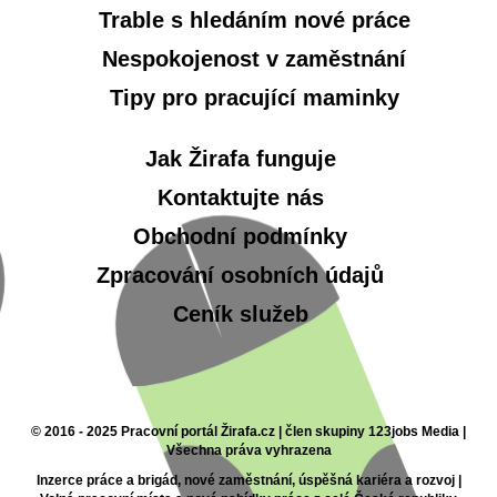
Trable s hledáním nové práce
Nespokojenost v zaměstnání
Tipy pro pracující maminky
Jak Žirafa funguje
Kontaktujte nás
Obchodní podmínky
Zpracování osobních údajů
Ceník služeb
© 2016 - 2025 Pracovní portál Žirafa.cz | člen skupiny 123jobs Media |
Všechna práva vyhrazena
Inzerce práce a brigád, nové zaměstnání, úspěšná kariéra a rozvoj |