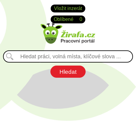
Vložit inzerát
Oblíbené
0