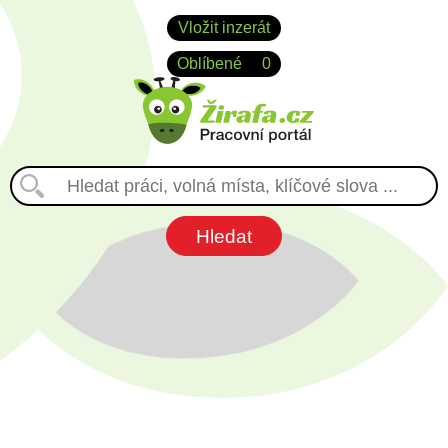
Vložit inzerát
Oblíbené
0