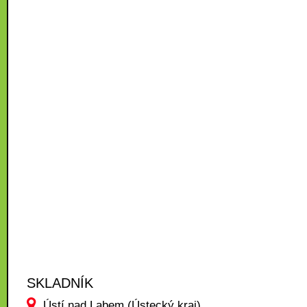
SKLADNÍK
Ústí nad Labem (Ústecký kraj)