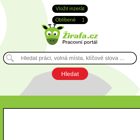
Vložit inzerát
Oblíbené
1