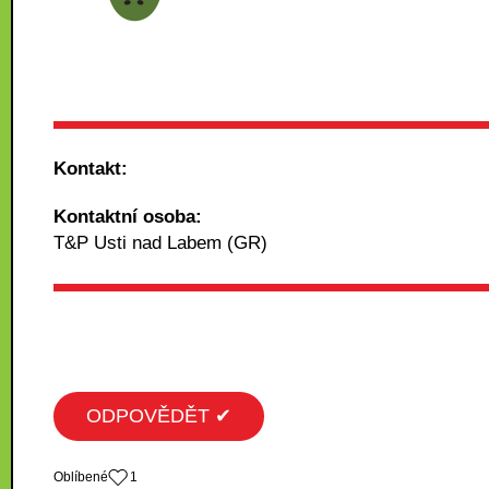
Kontakt:
Kontaktní osoba:
T&P Usti nad Labem (GR)
ODPOVĚDĚT ✔
Oblíbené
1