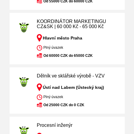
Od 55000 CZK do 60000 CZK
KOORDINÁTOR MARKETINGU
CZ&SK | 60 000 Kč - 65 000 Kč
Hlavní město Praha
Plný úvazek
Od 60000 CZK do 65000 CZK
Dělník ve sklářské výrobě - VZV
Ústí nad Labem (Ústecký kraj)
Plný úvazek
Od 25000 CZK do 0 CZK
Procesní inženýr