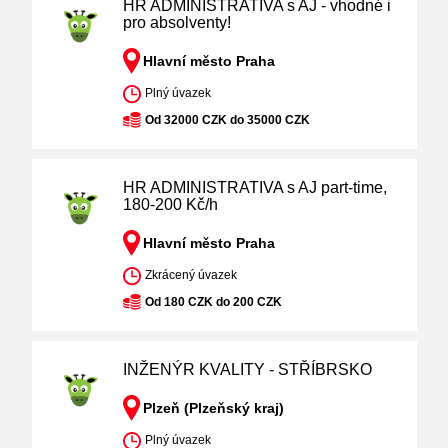
HR ADMINISTRATIVA s AJ - vhodné i
pro absolventy!
Hlavní město Praha
Plný úvazek
Od 32000 CZK do 35000 CZK
HR ADMINISTRATIVA s AJ part-time,
180-200 Kč/h
Hlavní město Praha
Zkrácený úvazek
Od 180 CZK do 200 CZK
INŽENÝR KVALITY - STŘÍBRSKO
Plzeň (Plzeňský kraj)
Plný úvazek