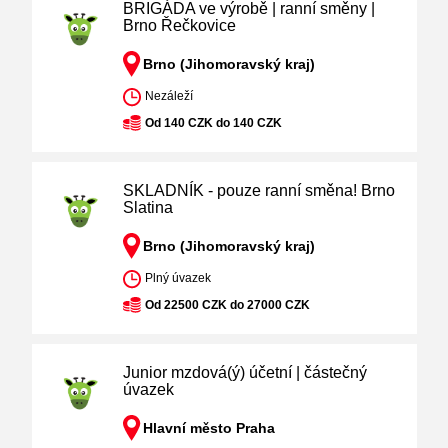
BRIGÁDA ve výrobě | ranní směny |
Brno Řečkovice
Brno (Jihomoravský kraj)
Nezáleží
Od 140 CZK do 140 CZK
SKLADNÍK - pouze ranní směna! Brno
Slatina
Brno (Jihomoravský kraj)
Plný úvazek
Od 22500 CZK do 27000 CZK
Junior mzdová(ý) účetní | částečný
úvazek
Hlavní město Praha