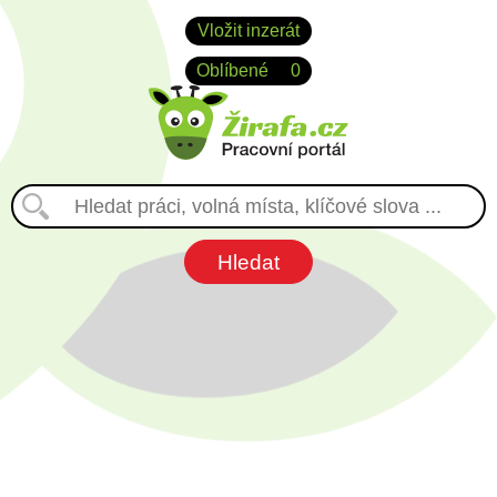
Vložit inzerát
Oblíbené
0