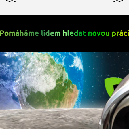
<<
>>