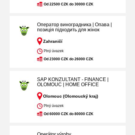
Od 22500 CZK do 30000 CZK
Оператор виноградника | Опава |
позиція підходить для жінок
Zahraničí
Plný úvazek
Od 23000 CZK do 26000 CZK
SAP KONZULTANT - FINANCE |
OLOMOUC | HOME OFFICE
Olomouc (Olomoucký kraj)
Plný úvazek
Od 60000 CZK do 80000 CZK
Operátor výroby