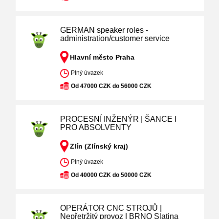
GERMAN speaker roles -
administration/customer service
Hlavní město Praha
Plný úvazek
Od 47000 CZK do 56000 CZK
PROCESNÍ INŽENÝR | ŠANCE I
PRO ABSOLVENTY
Zlín (Zlínský kraj)
Plný úvazek
Od 40000 CZK do 50000 CZK
OPERÁTOR CNC STROJŮ |
Nepřetržitý provoz | BRNO Slatina