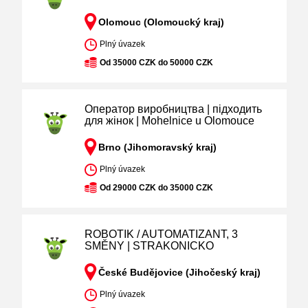
Olomouc (Olomoucký kraj)
Plný úvazek
Od 35000 CZK do 50000 CZK
Оператор виробництва | підходить
для жінок | Mohelnice u Olomouce
Brno (Jihomoravský kraj)
Plný úvazek
Od 29000 CZK do 35000 CZK
ROBOTIK / AUTOMATIZANT, 3
SMĚNY | STRAKONICKO
České Budějovice (Jihočeský kraj)
Plný úvazek