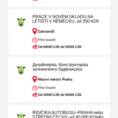
PRÁCE V NOVÉM SKLADU NA
LETIŠTI V NĚMECKU, od 350 Kč/h
Zahraničí
Plný úvazek
Od 40000 CZK do 55000 CZK
Дизайнер/ка, Конструктор/ка
залізничного будівництва
Hlavní město Praha
Plný úvazek
Od 30000 CZK do 50000 CZK
ŘIDIČ/KA AUTOBUSU–PRAHA nebo
STŘEDNÍ ČECHY–až 40 000 Kč/měs