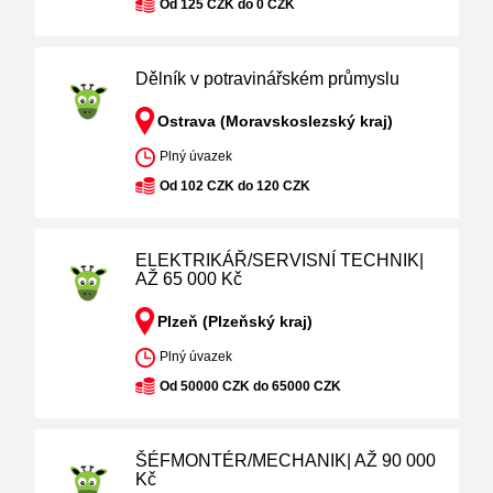
Od 125 CZK do 0 CZK
Dělník v potravinářském průmyslu
Ostrava (Moravskoslezský kraj)
Plný úvazek
Od 102 CZK do 120 CZK
ELEKTRIKÁŘ/SERVISNÍ TECHNIK|
AŽ 65 000 Kč
Plzeň (Plzeňský kraj)
Plný úvazek
Od 50000 CZK do 65000 CZK
ŠÉFMONTÉR/MECHANIK| AŽ 90 000
Kč