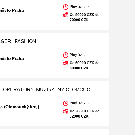
Plný úvazek
město Praha
Od 50000 CZK do
70000 CZK
GER | FASHION
Plný úvazek
město Praha
Od 60000 CZK do
80000 CZK
 OPERÁTORY- MUŽE/ŽENY OLOMOUC
Plný úvazek
c (Olomoucký kraj)
Od 28500 CZK do
32000 CZK