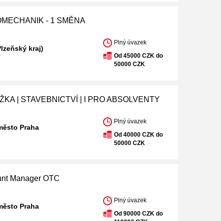
MECHANIK - 1 SMĚNA
Plný úvazek
Plzeňský kraj)
Od 45000 CZK do
50000 CZK
KA | STAVEBNICTVÍ | I PRO ABSOLVENTY
Plný úvazek
město Praha
Od 40000 CZK do
50000 CZK
unt Manager OTC
Plný úvazek
město Praha
Od 90000 CZK do