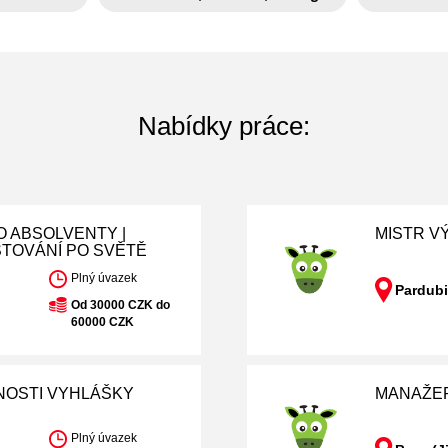
Nabídky práce:
O ABSOLVENTY |
MISTR VÝ
STOVÁNÍ PO SVĚTĚ
Plný úvazek
Pardubi
Od 30000 CZK do
60000 CZK
NOSTI VYHLÁŠKY
MANAŽER
Plný úvazek