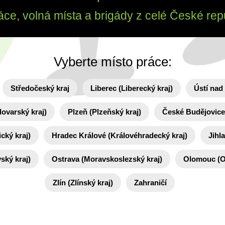
áce, volná místa a brigády z celé České rep
Vyberte místo práce:
Středočeský kraj
Liberec (Liberecký kraj)
Ústí nad
lovarský kraj)
Plzeň (Plzeňský kraj)
České Budějovice 
cký kraj)
Hradec Králové (Královéhradecký kraj)
Jihl
ský kraj)
Ostrava (Moravskoslezský kraj)
Olomouc (O
Zlín (Zlínský kraj)
Zahraničí