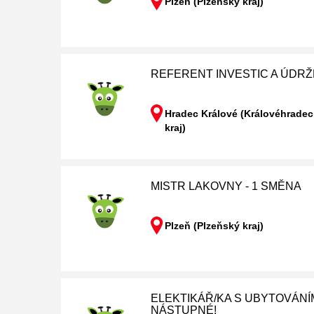
Plzeň (Plzeňský kraj)
REFERENT INVESTIC A ÚDRŽ
Hradec Králové (Královéhrade
kraj)
MISTR LAKOVNY - 1 SMĚNA
Plzeň (Plzeňský kraj)
ELEKTIKÁŘ/KA S UBYTOVÁNÍM
NÁSTUPNÉ!