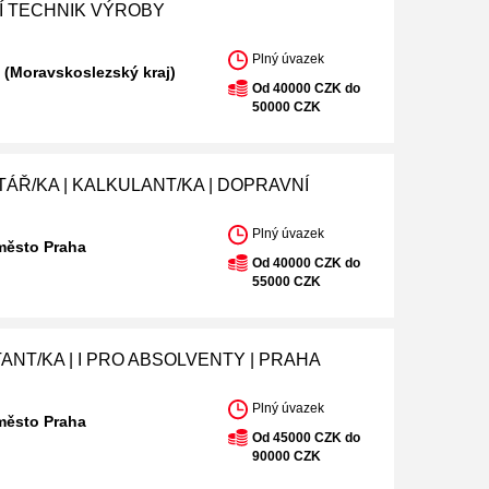
Í TECHNIK VÝROBY
Plný úvazek
 (Moravskoslezský kraj)
Od 40000 CZK do
50000 CZK
ÁŘ/KA | KALKULANT/KA | DOPRAVNÍ
Plný úvazek
město Praha
Od 40000 CZK do
55000 CZK
ANT/KA | I PRO ABSOLVENTY | PRAHA
Plný úvazek
město Praha
Od 45000 CZK do
90000 CZK