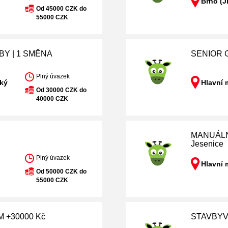
Brno (J
Od 45000 CZK do
55000 CZK
BY | 1 SMĚNA
SENIOR G
Plný úvazek
cký
Hlavní 
Od 30000 CZK do
40000 CZK
MANUÁLN
Jesenice
Plný úvazek
Hlavní 
Od 50000 CZK do
55000 CZK
 +30000 Kč
STAVBYV