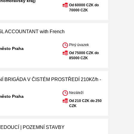
ihomoravský kraj)
Od 60000 CZK do
70000 CZK
L ACCOUNTANT with French
Plný úvazek
město Praha
Od 75000 CZK do
85000 CZK
Í BRIGÁDA V ČISTÉM PROSTŘEDÍ 210Kč/h -
Nezáleží
město Praha
Od 210 CZK do 250
CZK
EDOUCÍ | POZEMNÍ STAVBY