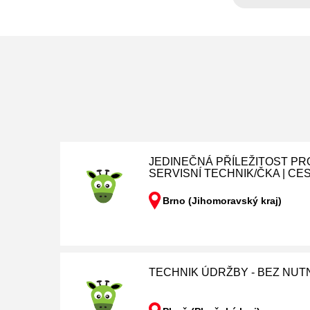
JEDINEČNÁ PŘÍLEŽITOST PR
SERVISNÍ TECHNIK/ČKA | CE
Brno (Jihomoravský kraj)
TECHNIK ÚDRŽBY - BEZ NUT