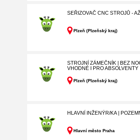
SEŘIZOVAČ CNC STROJŮ - AŽ 
Plzeň (Plzeňský kraj)
STROJNÍ ZÁMEČNÍK | BEZ NO
VHODNÉ I PRO ABSOLVENTY
Plzeň (Plzeňský kraj)
HLAVNÍ INŽENÝR/KA | POZEM
Hlavní město Praha