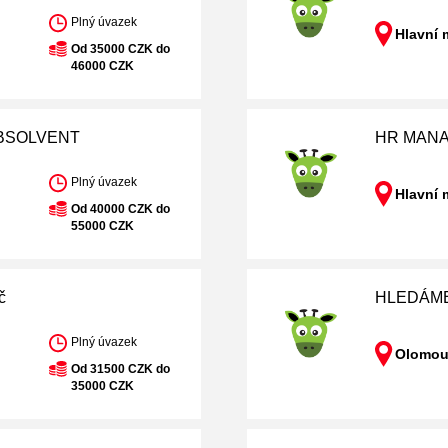
Plný úvazek
Hlavní 
Od 35000 CZK do
46000 CZK
ABSOLVENT
HR MANA
Plný úvazek
Hlavní 
Od 40000 CZK do
55000 CZK
č
HLEDÁME
Plný úvazek
Olomou
Od 31500 CZK do
35000 CZK