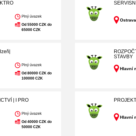
EKTRO
SERVISN
Plný úvazek
)
Ostrava
Od 55000 CZK do
65000 CZK
lzeň|
ROZPOČT
STAVBY
Plný úvazek
Hlavní 
Od 80000 CZK do
100000 CZK
TVÍ | I PRO
PROJEKT
Plný úvazek
Hlavní 
Od 40000 CZK do
50000 CZK