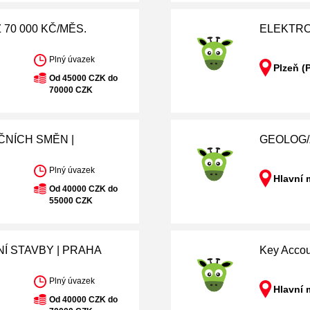
70 000 KČ/MĚS.
ELEKTRO
Plný úvazek
Plzeň (
Od 45000 CZK do
70000 CZK
ČNÍCH SMĚN |
GEOLOG/Ž
Plný úvazek
Hlavní 
Od 40000 CZK do
55000 CZK
NÍ STAVBY | PRAHA
Key Acco
Plný úvazek
Hlavní 
Od 40000 CZK do