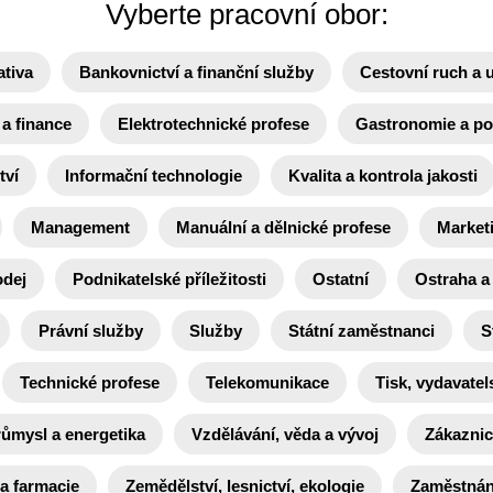
Vyberte pracovní obor:
ativa
Bankovnictví a finanční služby
Cestovní ruch a 
a finance
Elektrotechnické profese
Gastronomie a po
tví
Informační technologie
Kvalita a kontrola jakosti
Management
Manuální a dělnické profese
Market
odej
Podnikatelské příležitosti
Ostatní
Ostraha a
Právní služby
Služby
Státní zaměstnanci
S
Technické profese
Telekomunikace
Tisk, vydavatels
růmysl a energetika
Vzdělávání, věda a vývoj
Zákaznic
 a farmacie
Zemědělství, lesnictví, ekologie
Zaměstnání