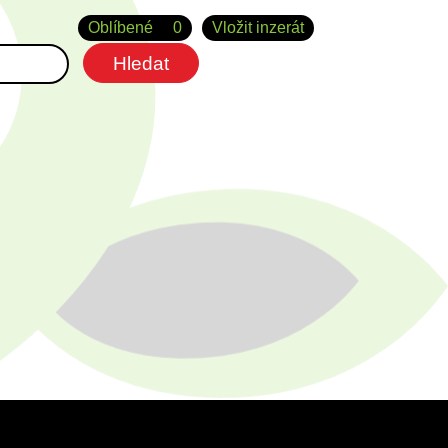
Oblíbené
0
Vložit inzerát